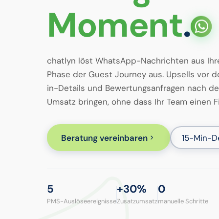
Moment
.
chatlyn löst WhatsApp-Nachrichten aus Ihr
Phase der Guest Journey aus. Upsells vor d
in-Details und Bewertungsanfragen nach de
Umsatz bringen, ohne dass Ihr Team einen F
Beratung vereinbaren
15-Min-D
5
+30%
0
PMS-Auslöseereignisse
Zusatzumsatz
manuelle Schritte