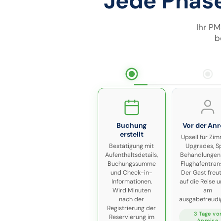
Jede Phase
Ihr PM
b
Buchung
Vor der Anr
erstellt
Upsell für Zi
Bestätigung mit
Upgrades, S
Aufenthaltsdetails,
Behandlungen
Buchungssumme
Flughafentrans
und Check-in-
Der Gast freut
Informationen.
auf die Reise u
Wird Minuten
am
nach der
ausgabefreudi
Registrierung der
3 Tage vo
Reservierung im
Anreise