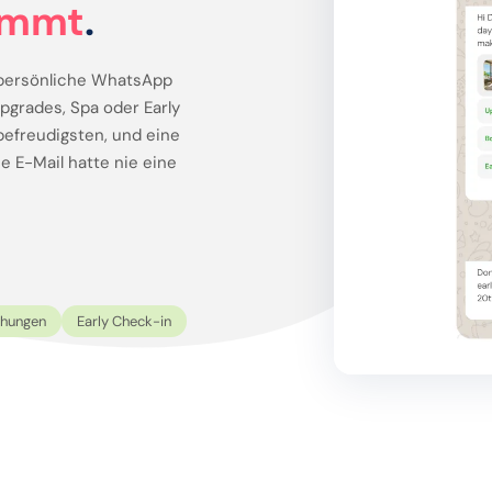
ommt
.
 persönliche WhatsApp
grades, Spa oder Early
efreudigsten, und eine
e E-Mail hatte nie eine
hungen
Early Check-in