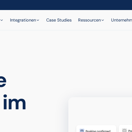
Integrationen
Case Studies
Ressourcen
Unterneh
e
 im