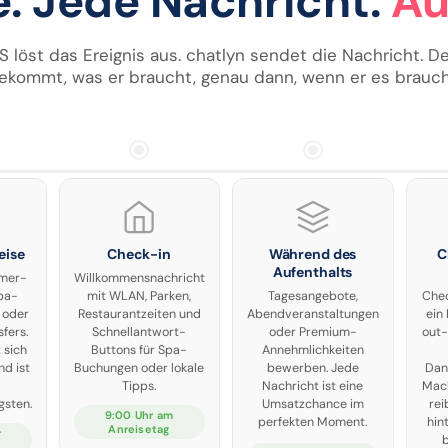
. Jede Nachricht.
Au
S löst das Ereignis aus. chatlyn sendet die Nachricht. D
ekommt, was er braucht, genau dann, wenn er es brauch
eise
Check-in
Während des
C
Aufenthalts
mmer-
Willkommensnachricht
pa-
mit WLAN, Parken,
Tagesangebote,
Chec
 oder
Restaurantzeiten und
Abendveranstaltungen
ein
fers.
Schnellantwort-
oder Premium-
out-
 sich
Buttons für Spa-
Annehmlichkeiten
nd ist
Buchungen oder lokale
bewerben. Jede
Dan
Tipps.
Nachricht ist eine
Mach
gsten.
Umsatzchance im
rei
9:00 Uhr am
perfekten Moment.
hin
Anreisetag
r