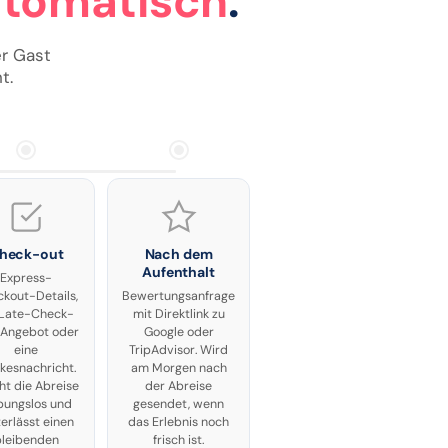
tomatisch
.
er Gast
t.
heck-out
Nach dem
Aufenthalt
Express-
kout-Details,
Bewertungsanfrage
 Late-Check-
mit Direktlink zu
Angebot oder
Google oder
eine
TripAdvisor. Wird
kesnachricht.
am Morgen nach
t die Abreise
der Abreise
bungslos und
gesendet, wenn
terlässt einen
das Erlebnis noch
bleibenden
frisch ist.