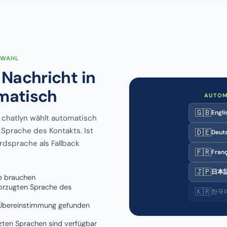
SWAHL
 Nachricht in
omatisch
AUTOM
🇬🇧
Engli
. chatlyn wählt automatisch
 Sprache des Kontakts. Ist
🇩🇪
Deut
rdsprache als Fallback
🇫🇷
Franç
🇯🇵
日本
ie brauchen
orzugten Sprache des
🇰🇷
한국어,
e Übereinstimmung gefunden
zten Sprachen sind verfügbar