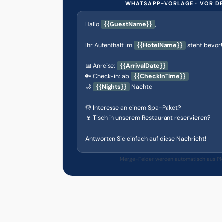
WHATSAPP-VORLAGE · VOR DE
Hallo
{{GuestName}}
,
Ihr Aufenthalt im
{{HotelName}}
steht bevor!
📅 Anreise:
{{ArrivalDate}}
🔑 Check-in: ab
{{CheckInTime}}
🌙
{{Nights}}
Nächte
💆 Interesse an einem Spa-Paket?
🍷 Tisch in unserem Restaurant reservieren?
Antworten Sie einfach auf diese Nachricht!
Merge-Felder werden automatisch aus PM