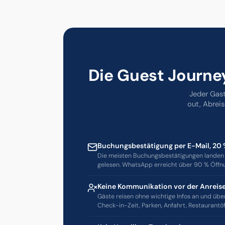
Die Guest Journey
Jeder Gast
out, Abrei
Buchungsbestätigung per E-Mail, 20
Die meisten Buchungsbestätigungen landen
gelesen. WhatsApp erreicht über 90 % Öffn
Keine Kommunikation vor der Anreis
Gäste reisen ohne wichtige Infos an und übe
Check-in-Zeit, Parken, Anfahrt, Restaurantö