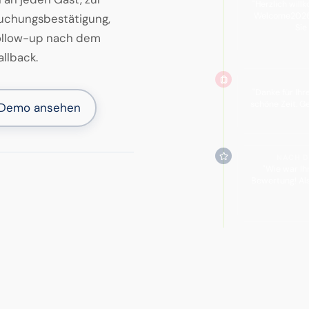
"Herzlich wil
Welcome2026.
 Buchungsbestätigung,
Sie
 Follow-up nach dem
allback.
"Danke für Ihr
schöne Zeit. G
-Demo ansehen
NACH D
"Wie war Ih
Bewertung! Als