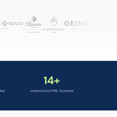
14+
bar
unterstützte PMS-Systeme