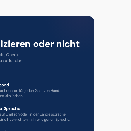
izieren oder nicht
alt, Check-
en oder den
rsand
chrichten für jeden Gast von Hand.
cht skalierbar.
er Sprache
uf Englisch oder in der Landessprache.
eine Nachrichten in ihrer eigenen Sprache.