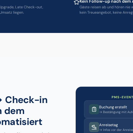
Kein Follow-up nach dem 
Upgrade, Late Check-out,
Gäste reisen ab und hören nie 
Umsatz liegen.
kein Treueangebot, keine Anre
→ Check-in
PMS-EVENT
Buchung erstellt
h dem
→ Bestätigung mit Aufe
omatisiert
Anreisetag
→ Infos vor der Anreise