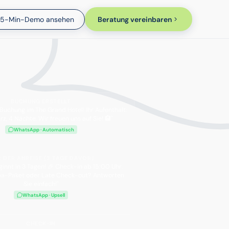
15-Min-Demo ansehen
Beratung vereinbaren
BUCHUNG ERSTELLT
 Buchung im The Grand Hotel! Ihr Aufenthalt:
rz, 4 Nächte. Wir freuen uns auf Sie! 🏨"
WhatsApp · Automatisch
 DER ANREISE (3 TAGE DAVOR)
ginnt in 3 Tagen! 🎉 Check-in ab 15:00 Uhr.
Spa-Paket oder Late Check-out? Antworten
Sie einfach!"
WhatsApp · Upsell
CHECK-IN