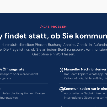
DAS PROBLEM
 findet statt, ob Sie kommun
 durchläuft dieselben Phasen: Buchung, Anreise, Check-in, Aufenth
se. Die Frage ist nur, ob Sie an jedem Berührungspunkt kommunizier
Gast ohne ein Wort lassen.
 % Öffnungsrate
Manueller Nachrichtenve
 im Spam oder werden nicht
Das Team kopiert WhatsApp-Na
ungsrate.
Zeitaufwändig, fehleranfällig, ni
e
Kommunikation nur in ein
rhäufen die Rezeption mit Fragen:
Automatische Nachrichten nur a
ffnungszeiten.
Internationale Gäste erhalten k