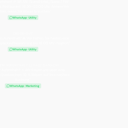
lkommen! 🎉 WLAN: GrandHotel_Guest / PW:
 Restaurant: 18:30–22:00 Uhr. Antworten
 hier, wenn Sie etwas brauchen."
WhatsApp · Utility
CHECK-OUT
en Aufenthalt! 🙏 Wir hoffen, Sie hatten eine
epäckaufbewahrung bis 18:00 Uhr möglich."
WhatsApp · Utility
EM AUFENTHALT (2 TAGE DANACH)
r Aufenthalt? ⭐ Wir freuen uns über eine
 Dankeschön: 10 % Rabatt auf Ihre nächste
Buchung."
WhatsApp · Marketing