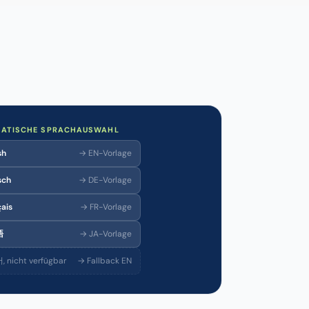
ATISCHE SPRACHAUSWAHL
sh
→ EN-Vorlage
sch
→ DE-Vorlage
ais
→ FR-Vorlage
語
→ JA-Vorlage
 nicht verfügbar
→ Fallback EN