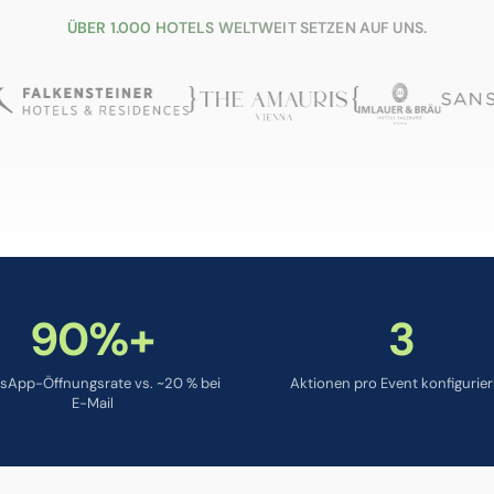
ÜBER 1.000 HOTELS WELTWEIT SETZEN AUF UNS.
90%+
3
sApp-Öffnungsrate vs. ~20 % bei
Aktionen pro Event konfigurier
E-Mail