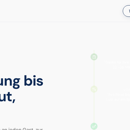
"Danke für Ihre
22.–26. Mä
ung bis
t,
VOR
"Ihre Reise be
Lust auf ein 
n jeden Gast, zur