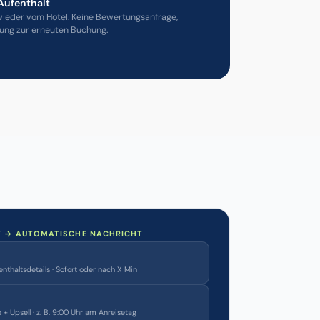
Aufenthalt
wieder vom Hotel. Keine Bewertungsanfrage,
gung zur erneuten Buchung.
 → AUTOMATISCHE NACHRICHT
nthaltsdetails · Sofort oder nach X Min
 + Upsell · z. B. 9:00 Uhr am Anreisetag