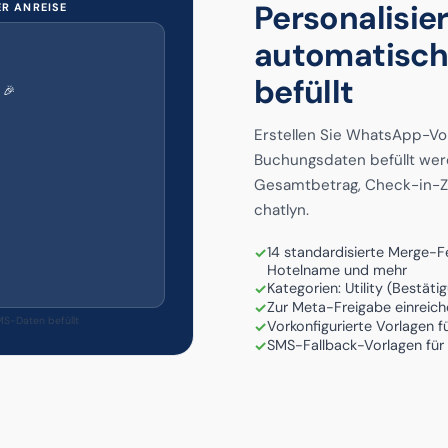
Personalisie
R ANREISE
automatisch
befüllt
 🎉
Erstellen Sie WhatsApp-Vor
Buchungsdaten befüllt wer
Gesamtbetrag, Check-in-Ze
chatlyn.
14 standardisierte Merge-Fe
Hotelname und mehr
Kategorien: Utility (Bestät
Zur Meta-Freigabe einreiche
S-Daten befüllt
Vorkonfigurierte Vorlagen 
SMS-Fallback-Vorlagen fü