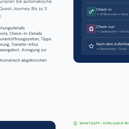
gurieren Sie automatische
uest Journey. Bis zu 3
Check-in
→ Willkommen + Infos ·
.
Check-out
chungsdetails
→ Dankeschön + Service
bote, Check-in-Details
urantöffnungszeiten, Tipps
Nach dem Aufentha
ung, Transfer-Infos
→ Bewertung + Treue · 
ueangebot, Anregung zur
 automatisch abgebrochen
WHATSAPP-VORLAGEN MI