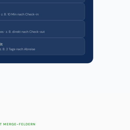
 z. B. 10 Min nach Check-in
s · z. B. direkt nach Check-out
lt
z. B. 2 Tage nach Abreise
T MERGE-FELDERN