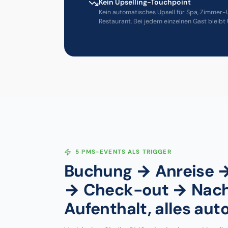
Kein Upselling-Touchpoint
Kein automatisches Upsell für Spa, Zimmer-
Restaurant. Bei jedem einzelnen Gast bleibt 
5 PMS-EVENTS ALS TRIGGER
Buchung → Anreise 
→ Check-out → Nac
Aufenthalt, alles aut