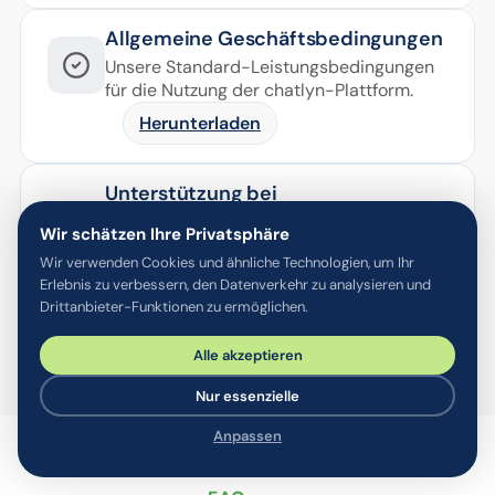
Allgemeine Geschäftsbedingungen
Unsere Standard-Leistungsbedingungen
für die Nutzung der chatlyn-Plattform.
Herunterladen
Unterstützung bei
Sicherheitsfragebögen
Wir schätzen Ihre Privatsphäre
Wir füllen Sicherheits- und
Wir verwenden Cookies und ähnliche Technologien, um Ihr
Datenschutzfragebögen von Anbietern
Erlebnis zu verbessern, den Datenverkehr zu analysieren und
(SIG, CAIQ, eigene Formate) auf Anfrage
Drittanbieter-Funktionen zu ermöglichen.
aus.
Alle akzeptieren
Nur essenzielle
Anpassen