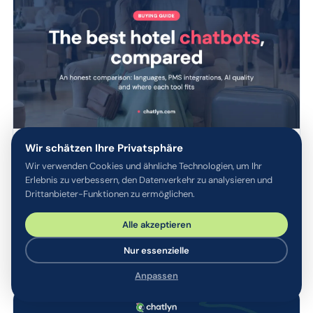
Wir schätzen Ihre Privatsphäre
Chatbots
Hotels
Die besten Hotel-Chatbots:
Wir verwenden Cookies und ähnliche Technologien, um Ihr
Erlebnis zu verbessern, den Datenverkehr zu analysieren und
ehrlicher Vergleich und
Drittanbieter-Funktionen zu ermöglichen.
Kaufberatung
Die besten Hotel-Chatbots im Vergleich: Sprachen, PMS-
Alle akzeptieren
Integrationen, KI-Qualität und Preismodelle, mit einem
ehrlichen Blick darauf, wohin welches Tool passt.
Nur essenzielle
Anpassen