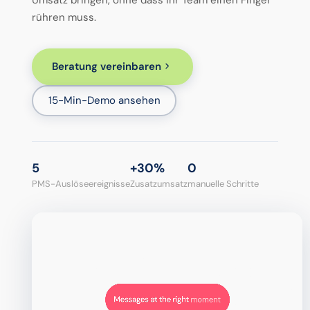
rühren muss.
Beratung vereinbaren
15-Min-Demo ansehen
5
+30%
0
PMS-Auslöseereignisse
Zusatzumsatz
manuelle Schritte