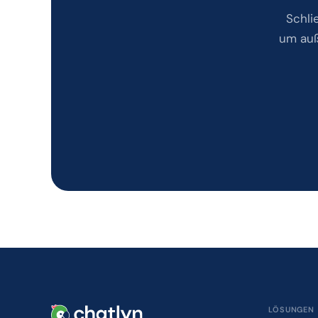
Schli
um auß
LÖSUNGEN