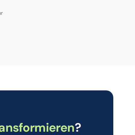
ür
ransformieren
?