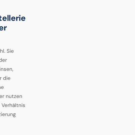
ellerie
er
l. Sie
der
insen,
r die
ne
ber nutzen
 Verhältnis
zierung