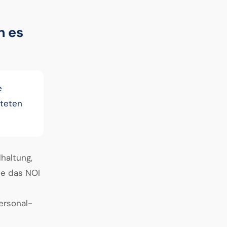
n es
e
fteten
haltung,
ie das NOI
ersonal-