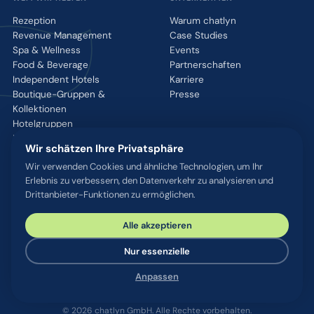
Rezeption
Warum chatlyn
Revenue Management
Case Studies
Spa & Wellness
Events
Food & Beverage
Partnerschaften
Independent Hotels
Karriere
Boutique-Gruppen &
Presse
Kollektionen
Hotelgruppen
Luxusmarken
Wir schätzen Ihre Privatsphäre
Wir verwenden Cookies und ähnliche Technologien, um Ihr
RESSOURCEN
Erlebnis zu verbessern, den Datenverkehr zu analysieren und
Drittanbieter-Funktionen zu ermöglichen.
Integrationen
Blog
Alle akzeptieren
Glossar
WhatsApp QR-Tool
Nur essenzielle
Kontakt
Anpassen
© 2026 chatlyn GmbH. Alle Rechte vorbehalten.