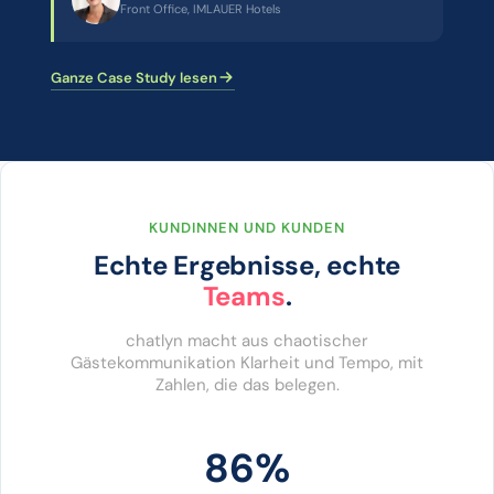
Front Office, IMLAUER Hotels
Ganze Case Study lesen
KUNDINNEN UND KUNDEN
Echte Ergebnisse, echte
Teams
.
chatlyn macht aus chaotischer
Gästekommunikation Klarheit und Tempo, mit
Zahlen, die das belegen.
86%