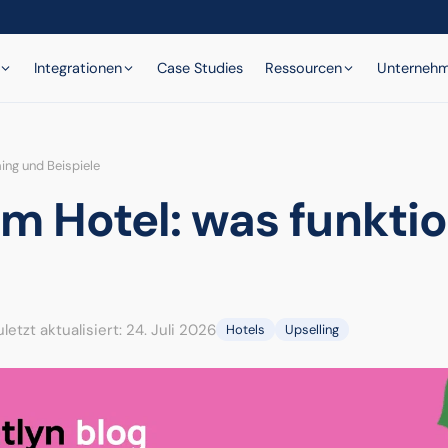
Integrationen
Case Studies
Ressourcen
Unterneh
ming und Beispiele
im Hotel: was funkti
uletzt aktualisiert: 24. Juli 2026
Hotels
Upselling