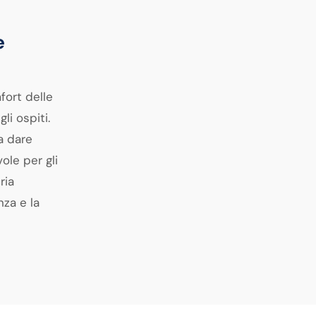
e
fort delle
li ospiti.
a dare
ole per gli
ria
nza e la