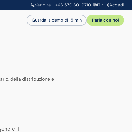
Vendite
+43 670 301 9710
Accedi
IT
Inglese
Guarda la demo di 15 min
Parla con noi
EN
Tedesco
DE
Italiano
IT
ario, della distribuzione e
genere il