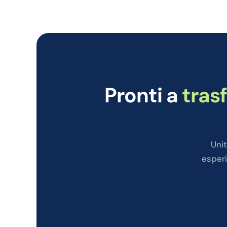
Pronti a
tras
Unit
esperi