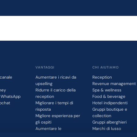
VANTAGGI
CHI AIUTIAMO
canale
Aumentare i ricavi da
Reception
upselling
Revenue management
ney
Ridurre il carico della
Spa & wellness
r WhatsApp
reception
Food & beverage
bchat
Migliorare i tempi di
Hotel indipendenti
risposta
Gruppi boutique e
Migliore esperienza per
collection
gli ospiti
Gruppi alberghieri
Aumentare le
Marchi di lusso
prenotazioni