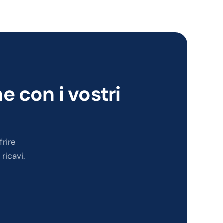
 con i vostri
frire
ricavi.