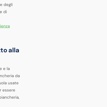
re degli
e di
ienza
to alla
e e la
ancheria da
zuola usate
er essere
biancheria,