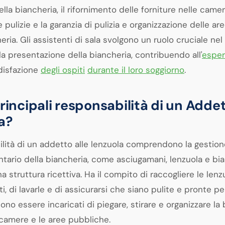
della biancheria, il rifornimento delle forniture nelle came
le pulizie e la garanzia di pulizia e organizzazione delle are
ria. Gli assistenti di sala svolgono un ruolo cruciale nel
la presentazione della biancheria, contribuendo all'
esper
disfazione
degli ospiti
durante il loro soggiorno
.
rincipali responsabilità di un Addet
a?
ilità di un addetto alle lenzuola comprendono la gestion
tario della biancheria, come asciugamani, lenzuola e bi
una struttura ricettiva. Ha il compito di raccogliere le len
i, di lavarle e di assicurarsi che siano pulite e pronte p
ssono essere incaricati di piegare, stirare e organizzare la 
e camere e le aree pubbliche.