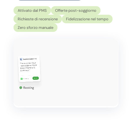
Attivato dal PMS
Offerte post-soggiorno
Richieste di recensione
Fidelizzazione nel tempo
Zero sforzo manuale