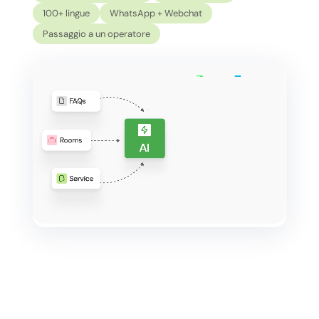
100+ lingue
WhatsApp + Webchat
Passaggio a un operatore