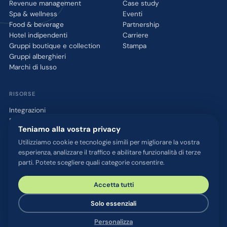
Revenue management
Case study
Spa & wellness
Eventi
Food & beverage
Partnership
Hotel indipendenti
Carriere
Gruppi boutique e collection
Stampa
Gruppi alberghieri
Marchi di lusso
RISORSE
Integrazioni
Blog
Teniamo alla vostra privacy
Glossario
Strumento QR WhatsApp
Utilizziamo cookie e tecnologie simili per migliorare la vostra
esperienza, analizzare il traffico e abilitare funzionalità di terze
Parla con noi
parti. Potete scegliere quali categorie consentire.
Accetta tutti
© 2026 chatlyn GmbH. Tutti i diritti riservati.
Informativa sulla privacy
Termini e condizioni
Note legali
Solo essenziali
Sicurezza & compliance
Impostazioni cookie
Personalizza
Realizzato con
in Austria