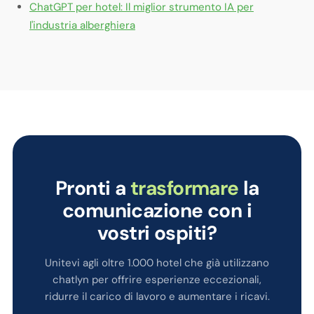
ChatGPT per hotel: Il miglior strumento IA per
l'industria alberghiera
Pronti a
trasformare
la
comunicazione con i
vostri ospiti?
Unitevi agli oltre 1.000 hotel che già utilizzano
chatlyn per offrire esperienze eccezionali,
ridurre il carico di lavoro e aumentare i ricavi.