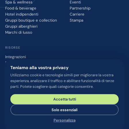
Spa & wellness
Eventi
Food & beverage
Partnership
Hotel indipendenti
Carriere
Gruppi boutique e collection
Stampa
Gruppi alberghieri
Marchi di lusso
RISORSE
Integrazioni
Blog
Teniamo alla vostra privacy
Glossario
Strumento QR WhatsApp
Utilizziamo cookie e tecnologie simili per migliorare la vostra
esperienza, analizzare il traffico e abilitare funzionalità di terze
Parla con noi
parti. Potete scegliere quali categorie consentire.
Accetta tutti
© 2026 chatlyn GmbH. Tutti i diritti riservati.
Informativa sulla privacy
Termini e condizioni
Note legali
Solo essenziali
Sicurezza & compliance
Impostazioni cookie
Personalizza
Realizzato con
in Austria