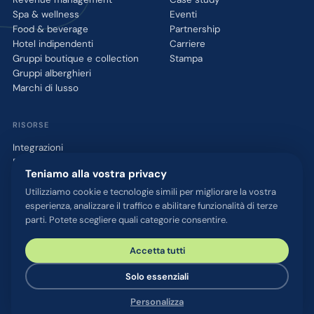
Spa & wellness
Eventi
Food & beverage
Partnership
Hotel indipendenti
Carriere
Gruppi boutique e collection
Stampa
Gruppi alberghieri
Marchi di lusso
RISORSE
Integrazioni
Blog
Teniamo alla vostra privacy
Glossario
Strumento QR WhatsApp
Utilizziamo cookie e tecnologie simili per migliorare la vostra
esperienza, analizzare il traffico e abilitare funzionalità di terze
Parla con noi
parti. Potete scegliere quali categorie consentire.
Accetta tutti
© 2026 chatlyn GmbH. Tutti i diritti riservati.
Informativa sulla privacy
Termini e condizioni
Note legali
Solo essenziali
Sicurezza & compliance
Impostazioni cookie
Personalizza
Realizzato con
in Austria