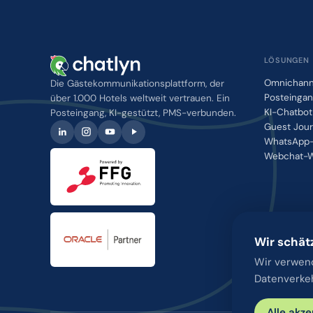
LÖSUNGEN
Omnichann
Die Gästekommunikationsplattform, der
Posteinga
über 1.000 Hotels weltweit vertrauen. Ein
KI-Chatbot
Posteingang, KI-gestützt, PMS-verbunden.
Guest Jou
WhatsApp-
Webchat-W
Wir schät
Wir verwend
Datenverkeh
Alle akze