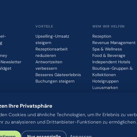
VORTEILE
WEM WIR HELFEN
el-
Upselling-Umsatz
Rezeption
ng
steigern
Revenue Management
Rezeptionsarbeit
Spa & Wellness
rney
reduzieren
Food & Beverage
Newsletter
Antwortzeiten
Independent Hotels
idget
verbessern
Boutique-Gruppen &
Besseres Gästeerlebnis
Kollektionen
Buchungen steigern
Hotelgruppen
Luxusmarken
zen Ihre Privatsphäre
en Cookies und ähnliche Technologien, um Ihr Erlebnis zu ver
r zu analysieren und Drittanbieter-Funktionen zu ermöglichen.
ptieren
Nur essenzielle
Anpassen