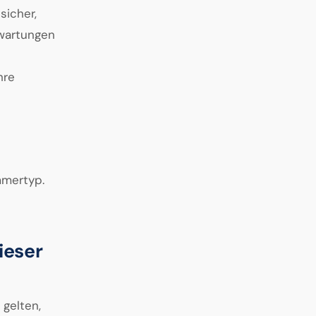
sicher,
rwartungen
hre
mmertyp.
ieser
gelten,