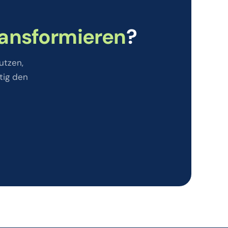
ransformieren
?
utzen,
tig den