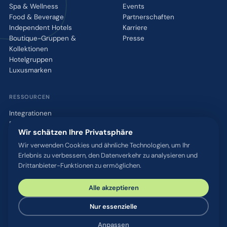
Spa & Wellness
Events
Food & Beverage
Partnerschaften
Independent Hotels
Karriere
Boutique-Gruppen &
Presse
Kollektionen
Hotelgruppen
Luxusmarken
RESSOURCEN
Integrationen
Blog
Wir schätzen Ihre Privatsphäre
Glossar
WhatsApp QR-Tool
Wir verwenden Cookies und ähnliche Technologien, um Ihr
Erlebnis zu verbessern, den Datenverkehr zu analysieren und
Kontakt
Drittanbieter-Funktionen zu ermöglichen.
Alle akzeptieren
© 2026 chatlyn GmbH. Alle Rechte vorbehalten.
Datenschutz
AGB
Impressum
Sicherheit & Compliance
Nur essenzielle
Cookie-Einstellungen
Anpassen