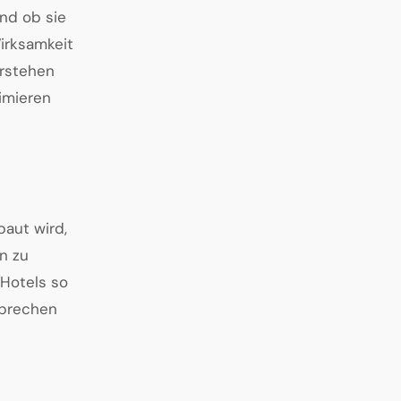
nd ob sie
Wirksamkeit
erstehen
imieren
baut wird,
n zu
Hotels so
sprechen