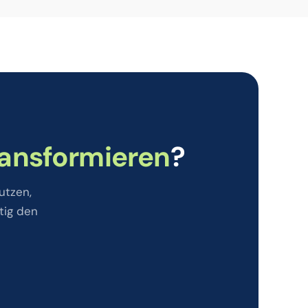
ransformieren
?
utzen,
tig den