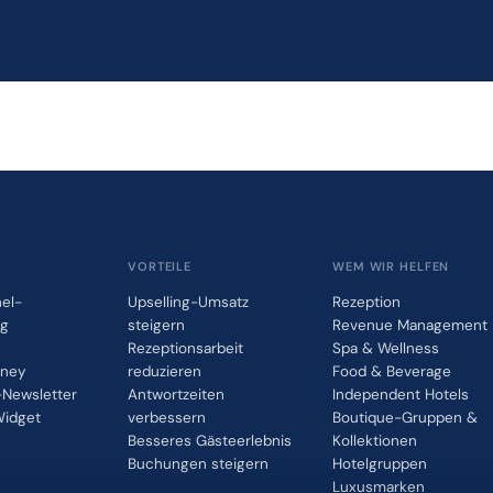
VORTEILE
WEM WIR HELFEN
el-
Upselling-Umsatz
Rezeption
ng
steigern
Revenue Management
Rezeptionsarbeit
Spa & Wellness
rney
reduzieren
Food & Beverage
Newsletter
Antwortzeiten
Independent Hotels
idget
verbessern
Boutique-Gruppen &
Besseres Gästeerlebnis
Kollektionen
Buchungen steigern
Hotelgruppen
Luxusmarken