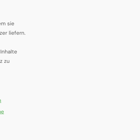
em sie
er liefern.
Inhalte
z zu
n
me