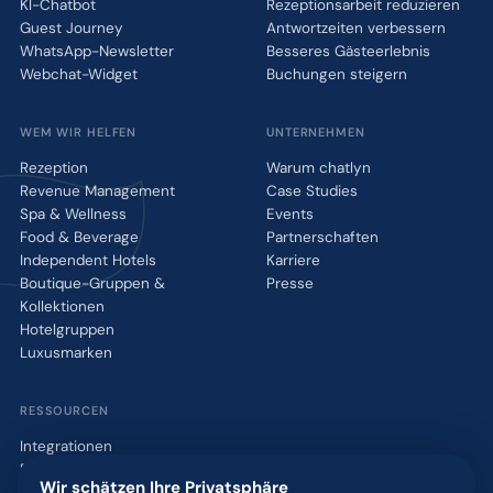
KI-Chatbot
Rezeptionsarbeit reduzieren
Guest Journey
Antwortzeiten verbessern
WhatsApp-Newsletter
Besseres Gästeerlebnis
Webchat-Widget
Buchungen steigern
WEM WIR HELFEN
UNTERNEHMEN
Rezeption
Warum chatlyn
Revenue Management
Case Studies
Spa & Wellness
Events
Food & Beverage
Partnerschaften
Independent Hotels
Karriere
Boutique-Gruppen &
Presse
Kollektionen
Hotelgruppen
Luxusmarken
RESSOURCEN
Integrationen
Blog
Wir schätzen Ihre Privatsphäre
Glossar