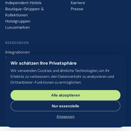
Independent Hotels
Karriere
Boutique-Gruppen &
Presse
Kollektionen
Hotelgruppen
Luxusmarken
RESSOURCEN
Integrationen
Blog
Wir schätzen Ihre Privatsphäre
Glossar
WhatsApp QR-Tool
Wir verwenden Cookies und ähnliche Technologien, um Ihr
Erlebnis zu verbessern, den Datenverkehr zu analysieren und
Kontakt
Drittanbieter-Funktionen zu ermöglichen.
Alle akzeptieren
© 2026 chatlyn GmbH. Alle Rechte vorbehalten.
Datenschutz
AGB
Impressum
Sicherheit & Compliance
Nur essenzielle
Cookie-Einstellungen
Anpassen
Gemacht mit
in Österreich