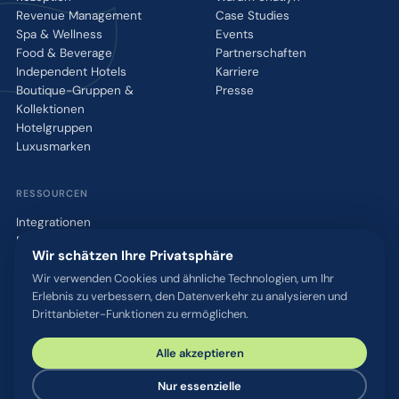
Revenue Management
Case Studies
Spa & Wellness
Events
Food & Beverage
Partnerschaften
Independent Hotels
Karriere
Boutique-Gruppen &
Presse
Kollektionen
Hotelgruppen
Luxusmarken
RESSOURCEN
Integrationen
Blog
Wir schätzen Ihre Privatsphäre
Glossar
WhatsApp QR-Tool
Wir verwenden Cookies und ähnliche Technologien, um Ihr
Erlebnis zu verbessern, den Datenverkehr zu analysieren und
Kontakt
Drittanbieter-Funktionen zu ermöglichen.
Alle akzeptieren
© 2026 chatlyn GmbH. Alle Rechte vorbehalten.
Datenschutz
AGB
Impressum
Sicherheit & Compliance
Nur essenzielle
Cookie-Einstellungen