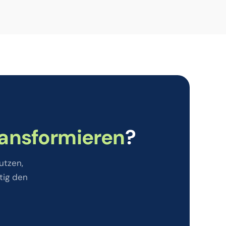
ransformieren
?
utzen,
tig den