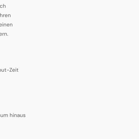
ich
ühren
 einen
ern.
out-Zeit
raum hinaus