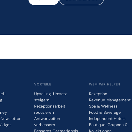
VORTEILE
WEM WIR HELFEN
el-
Upselling-Umsatz
Rezeption
ng
steigern
Revenue Management
Rezeptionsarbeit
Spa & Wellness
rney
reduzieren
Food & Beverage
Newsletter
Antwortzeiten
Independent Hotels
idget
verbessern
Boutique-Gruppen &
Besseres Gästeerlebnis
Kollektionen