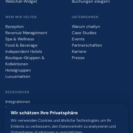
Webchat-Widget
Buchungen steigern
WEM WIR HELFEN
UNTERNEHMEN
Rezeption
Warum chatlyn
Revenue Management
Case Studies
Spa & Wellness
Events
Food & Beverage
Partnerschaften
Independent Hotels
Karriere
Boutique-Gruppen &
Presse
Kollektionen
Hotelgruppen
Luxusmarken
RESSOURCEN
Integrationen
Blog
Wir schätzen Ihre Privatsphäre
Glossar
WhatsApp QR-Tool
Wir verwenden Cookies und ähnliche Technologien, um Ihr
Erlebnis zu verbessern, den Datenverkehr zu analysieren und
Kontakt
Drittanbieter-Funktionen zu ermöglichen.