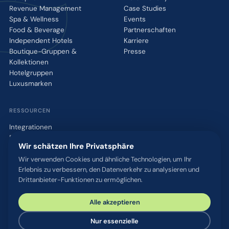
Revenue Management
Case Studies
Spa & Wellness
Events
Food & Beverage
Partnerschaften
Independent Hotels
Karriere
Boutique-Gruppen &
Presse
Kollektionen
Hotelgruppen
Luxusmarken
RESSOURCEN
Integrationen
Blog
Wir schätzen Ihre Privatsphäre
Glossar
WhatsApp QR-Tool
Wir verwenden Cookies und ähnliche Technologien, um Ihr
Erlebnis zu verbessern, den Datenverkehr zu analysieren und
Kontakt
Drittanbieter-Funktionen zu ermöglichen.
Alle akzeptieren
© 2026 chatlyn GmbH. Alle Rechte vorbehalten.
Datenschutz
AGB
Impressum
Sicherheit & Compliance
Nur essenzielle
Cookie-Einstellungen