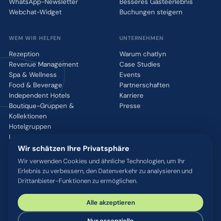
WhatsApp-Newsletter
Besseres Gästeerlebnis
Webchat-Widget
Buchungen steigern
WEM WIR HELFEN
UNTERNEHMEN
Rezeption
Warum chatlyn
Revenue Management
Case Studies
Spa & Wellness
Events
Food & Beverage
Partnerschaften
Independent Hotels
Karriere
Boutique-Gruppen &
Presse
Kollektionen
Hotelgruppen
Luxusmarken
Wir schätzen Ihre Privatsphäre
Wir verwenden Cookies und ähnliche Technologien, um Ihr
RESSOURCEN
Erlebnis zu verbessern, den Datenverkehr zu analysieren und
Integrationen
Drittanbieter-Funktionen zu ermöglichen.
Blog
Glossar
Alle akzeptieren
WhatsApp QR-Tool
Kontakt
Nur essenzielle