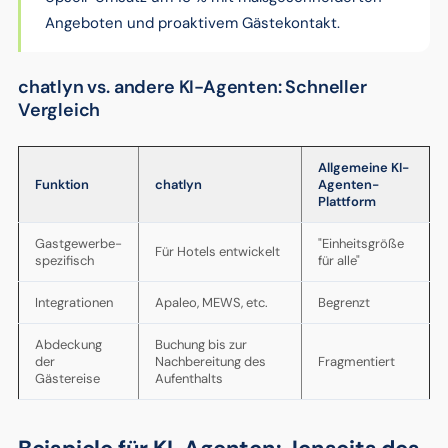
Angeboten und proaktivem Gästekontakt.
chatlyn vs. andere KI-Agenten: Schneller
Vergleich
Allgemeine KI-
Funktion
chatlyn
Agenten-
Plattform
Gastgewerbe-
"Einheitsgröße
Für Hotels entwickelt
spezifisch
für alle"
Integrationen
Apaleo, MEWS, etc.
Begrenzt
Abdeckung
Buchung bis zur
der
Nachbereitung des
Fragmentiert
Gästereise
Aufenthalts