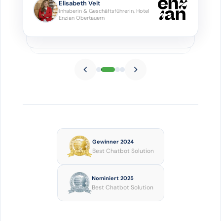
Elisabeth Veit
Inhaberin & Geschäftsführerin, Hotel
Enzian Obertauern
Gewinner 2024
Best Chatbot Solution
Nominiert 2025
Best Chatbot Solution