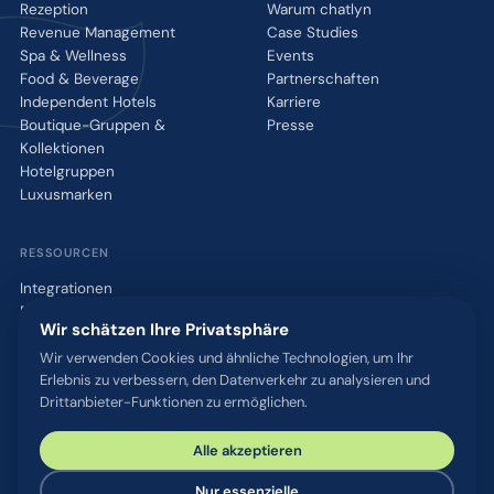
Rezeption
Warum chatlyn
Revenue Management
Case Studies
Spa & Wellness
Events
Food & Beverage
Partnerschaften
Independent Hotels
Karriere
Boutique-Gruppen &
Presse
Kollektionen
Hotelgruppen
Luxusmarken
RESSOURCEN
Integrationen
Blog
Wir schätzen Ihre Privatsphäre
Glossar
WhatsApp QR-Tool
Wir verwenden Cookies und ähnliche Technologien, um Ihr
Erlebnis zu verbessern, den Datenverkehr zu analysieren und
Kontakt
Drittanbieter-Funktionen zu ermöglichen.
Alle akzeptieren
© 2026 chatlyn GmbH. Alle Rechte vorbehalten.
Datenschutz
AGB
Impressum
Sicherheit & Compliance
Nur essenzielle