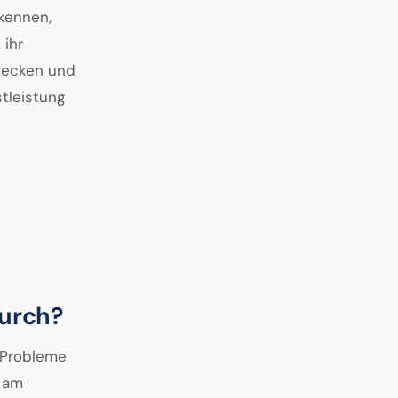
kennen,
 ihr
wecken und
tleistung
urch?
 Probleme
 am