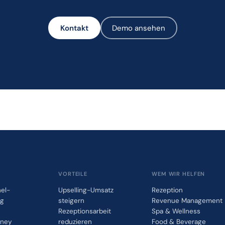
Kontakt
Demo ansehen
VORTEILE
WEM WIR HELFEN
el-
Upselling-Umsatz
Rezeption
ng
steigern
Revenue Management
Rezeptionsarbeit
Spa & Wellness
rney
reduzieren
Food & Beverage