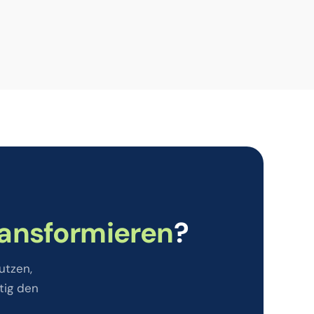
ransformieren
?
utzen,
tig den