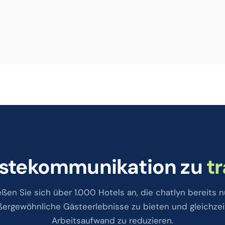
Gästekommunikation zu
t
eßen Sie sich über 1.000 Hotels an, die chatlyn bereits n
ergewöhnliche Gästeerlebnisse zu bieten und gleichzei
Arbeitsaufwand zu reduzieren.