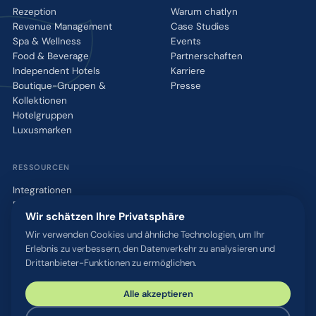
Rezeption
Warum chatlyn
Revenue Management
Case Studies
Spa & Wellness
Events
Food & Beverage
Partnerschaften
Independent Hotels
Karriere
Boutique-Gruppen &
Presse
Kollektionen
Hotelgruppen
Luxusmarken
RESSOURCEN
Integrationen
Blog
Wir schätzen Ihre Privatsphäre
Glossar
WhatsApp QR-Tool
Wir verwenden Cookies und ähnliche Technologien, um Ihr
Erlebnis zu verbessern, den Datenverkehr zu analysieren und
Kontakt
Drittanbieter-Funktionen zu ermöglichen.
Alle akzeptieren
© 2026 chatlyn GmbH. Alle Rechte vorbehalten.
Datenschutz
AGB
Impressum
Sicherheit & Compliance