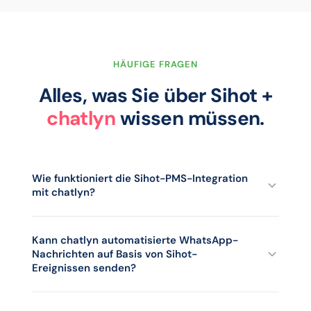
HÄUFIGE FRAGEN
Alles, was Sie über Sihot +
chatlyn
wissen müssen.
Wie funktioniert die Sihot-PMS-Integration
mit chatlyn?
chatlyn verbindet sich über den nativen Sihot-Realtime-
Connector mit Sihot. Wird eine Reservierung erstellt oder
Kann chatlyn automatisierte WhatsApp-
Nachrichten auf Basis von Sihot-
geändert oder checkt ein Gast ein oder aus, erhält chatlyn
Ereignissen senden?
das Ereignis sofort und kann WhatsApp-Nachrichten, SMS-
Fallbacks oder ein Update des Posteingangs auslösen. Die
Ja. Mit den Guest-Journey-Automatisierungen von chatlyn
Integration läuft einseitig (Sihot zu chatlyn) und wird vom