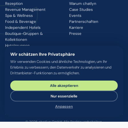
Rezeption
Warum chatlyn
Revenue Management
Case Studies
Spa & Wellness
Events
Food & Beverage
Partnerschaften
Independent Hotels
Karriere
Boutique-Gruppen &
Presse
Kollektionen
Hotelgruppen
Luxusmarken
Wir schätzen Ihre Privatsphäre
Wir verwenden Cookies und ähnliche Technologien, um Ihr
RESSOURCEN
Erlebnis zu verbessern, den Datenverkehr zu analysieren und
Drittanbieter-Funktionen zu ermöglichen.
Integrationen
Blog
Alle akzeptieren
Glossar
WhatsApp QR-Tool
Nur essenzielle
Kontakt
Anpassen
© 2026 chatlyn GmbH. Alle Rechte vorbehalten.
Datenschutz
AGB
Impressum
Sicherheit & Compliance