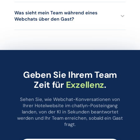
Feiertagen.
Ihr Team. Während die KI einen Chat bearbeitet, bleibt er im
Status Wartend und löst sich nie automatisch auf. Eine
Was sieht mein Team während eines
Webchats über den Gast?
Mitarbeiterin prüft wartende Konversationen und schließt
sie, wenn es angebracht ist, was einen Menschen bei jedem
Ergebnis in der Kontrolle hält.
Die Kontaktansicht liegt direkt neben der Konversation und
zeigt Gästedaten plus Buchungsdaten aus Ihrem PMS,
sofern verfügbar. Besucher, die chatten, ohne Zugangsdaten
zu hinterlassen, erhalten einen automatisch erzeugten
Namen, sodass Mitarbeitende anonyme Konversationen
auseinanderhalten können.
Geben Sie Ihrem Team
Zeit für
Exzellenz
.
Sehen Sie, wie Webchat-Konversationen von
Ihrer Hotelwebsite im chatlyn-Posteingang
landen, von der KI in Sekunden beantwortet
werden und Ihr Team erreichen, sobald ein Gast
fragt.